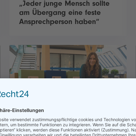
„Jeder junge Mensch sollte
am Übergang eine feste
Ansprechperson haben“