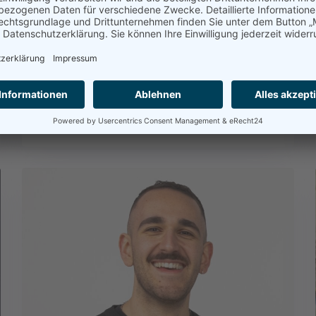
Berufsorientierung mit LinkedIn
„Wer neugierig auf die
Arbeitswelt ist, gehört genau
hierher“