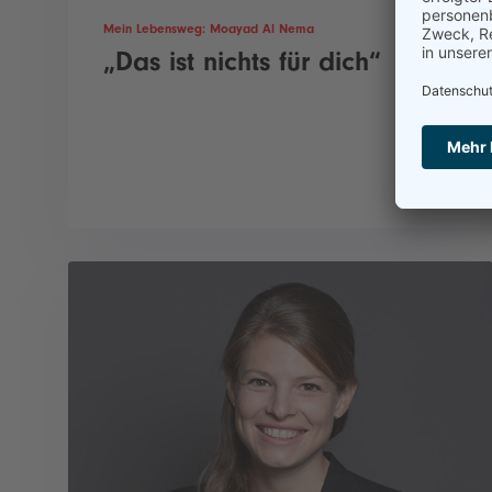
Mein Lebensweg: Moayad Al Nema
„Das ist nichts für dich“