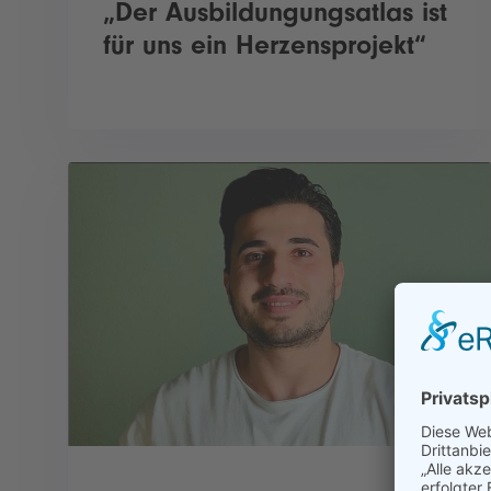
„Der Ausbildungungsatlas ist
für uns ein Herzensprojekt“