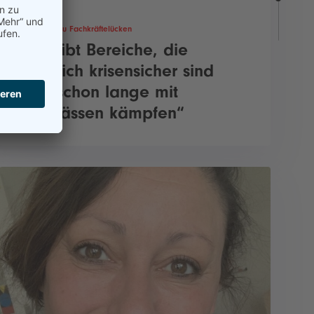
IW-Studie zu Fachkräftelücken
„Es gibt Bereiche, die
ziemlich krisensicher sind
und schon lange mit
Engpässen kämpfen“