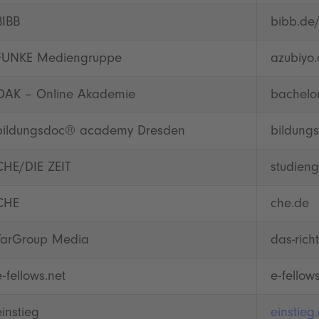
BIBB
bibb.de
FUNKE Mediengruppe
azubiyo
OAK – Online Akademie
bachelor
bildungsdoc® academy Dresden
bildungs
CHE/DIE ZEIT
studieng
CHE
che.de
TarGroup Media
das-rich
e-fellows.net
e-fellow
einstieg
einstieg