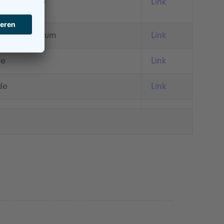
-germany.de
Link
eck.de/studium
Link
de
Link
de
Link