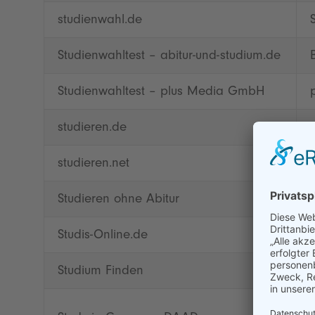
studienwahl.de
Studienwahltest – abitur-und-studium.de
Studienwahltest – plus Media GmbH
studieren.de
studieren.net
Studieren ohne Abitur
Studis-Online.de
Studium Finden