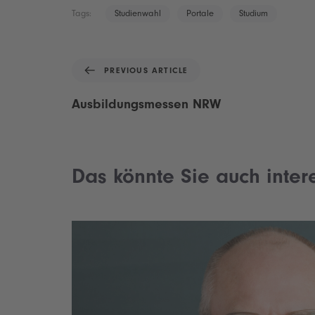
Studienwahl
Portale
Studium
Tags:
P
PREVIOUS ARTICLE
r
e
Ausbildungsmessen NRW
v
i
o
u
Das könnte Sie auch inter
s
A
r
t
i
c
l
e