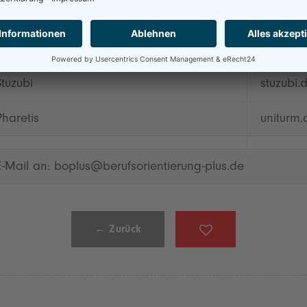
study-in
e.V. (DAAD)
OAK – Online Akademie
studych
Stuzubi
stuzubi.
Pharetis
uniturm.
 E-Mail an: boplus@berufsorientierung-plus.de
← Zurück