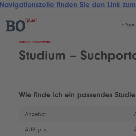
avigationszeile finden Sie den Link zum
Skip
Skip
links
to
primary
ePape
navigation
Skip
Portale Studienwahl
to
Studium – Suchport
content
Wie finde ich ein passendes Studie
Angebot
AUBI-plus