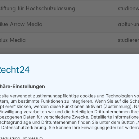
Stiftung für Hochschulzulassung
studien
Blue Arrow Media
abitur-u
plus Media
studiere
xStudy
studiere
Bildungsweb Media
studiere
CHE
studiere
Oliver+Katrin Iost
studis-o
High Five GmbH
studium
Deutscher Akademischer Austauschdienst