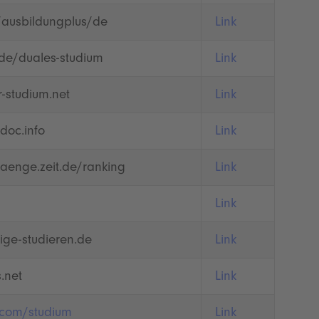
/ausbildungplus/de
Link
.de/duales-studium
Link
-studium.net
Link
doc.info
Link
aenge.zeit.de/ranking
Link
Link
tige-studieren.de
Link
s.net
Link
.com/studium
Link