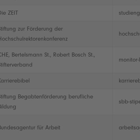
Die ZEIT
studieng
Stiftung zur Förderung der
hochsch
Hochschulrektorenkonferenz
CHE, Bertelsmann St., Robert Bosch St.,
monitor-
Stifterverband
Karrierebibel
karriere
Stiftung Begabtenförderung berufliche
sbb-stip
Bildung
Bundesagentur für Arbeit
arbeitsa