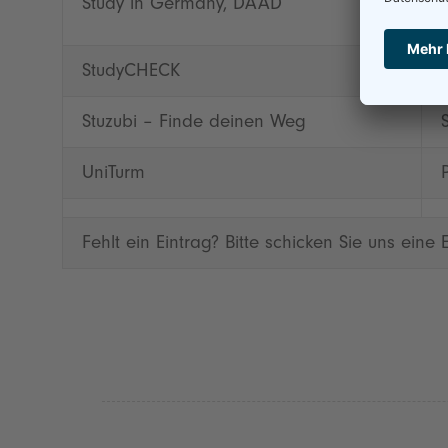
Study in Germany, DAAD
StudyCHECK
Stuzubi – Finde deinen Weg
UniTurm
Fehlt ein Eintrag? Bitte schicken Sie uns eine