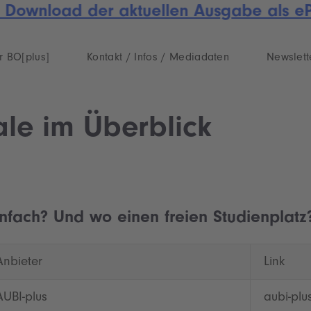
 Download der aktuellen Ausgabe als ePa
r BO[plus]
Kontakt / Infos / Mediadaten
Newslett
ale im Überblick
nfach? Und wo einen freien Studienplatz?
Anbieter
Link
AUBI-plus
aubi-plu