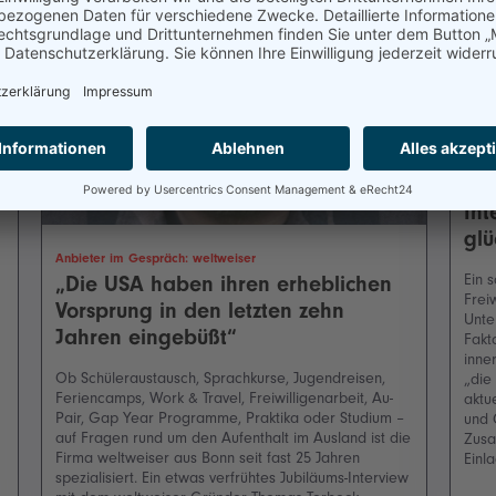
Kolum
Int
glü
Anbieter im Gespräch: weltweiser
Ein 
„Die USA haben ihren erheblichen
Frei
Vorsprung in den letzten zehn
Unte
Jahren eingebüßt“
Fakt
inne
Ob Schüleraustausch, Sprachkurse, Jugendreisen,
„die
Feriencamps, Work & Travel, Freiwilligenarbeit, Au-
aktu
Pair, Gap Year Programme, Praktika oder Studium –
und 
auf Fragen rund um den Aufenthalt im Ausland ist die
Zusa
Firma weltweiser aus Bonn seit fast 25 Jahren
Einl
spezialisiert. Ein etwas verfrühtes Jubiläums-Interview