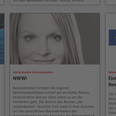
mit dem weltweiser-Gründer Thomas Terbeck.
Interkulturelle Kommunikation
Bewer
NWW!
Ein
Be
Auslandsreisen bringen die eigenen
Sprachenkenntnisse schnell auf ein hohes Niveau.
Ob f
Unverzichtbar sind sie dann, wenn es um die
b
Beru
Feinheiten geht. Die Autorin des Buches „die
Stud
auslandsreise“, Susanne Troll, weist in ihrer Kolumne
der 
auf die sprachlichen Besonderheiten der
Vita
Jugendsprache hin. Ein Appell für die Notwendigkeit