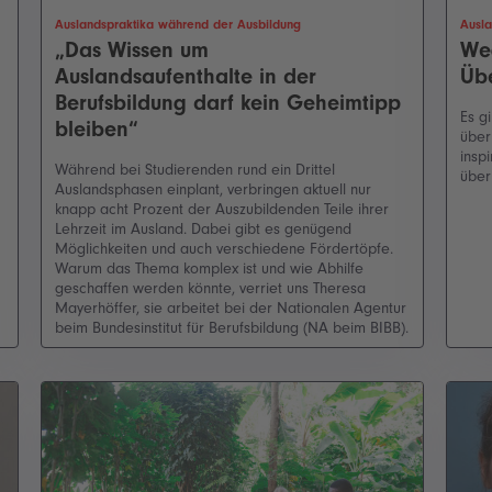
Auslandspraktika während der Ausbildung
Ausla
„Das Wissen um
Weg
Auslandsaufenthalte in der
Übe
Berufsbildung darf kein Geheimtipp
Es g
bleiben“
über
insp
Während bei Studierenden rund ein Drittel
über
Auslandsphasen einplant, verbringen aktuell nur
knapp acht Prozent der Auszubildenden Teile ihrer
Lehrzeit im Ausland. Dabei gibt es genügend
Möglichkeiten und auch verschiedene Fördertöpfe.
Warum das Thema komplex ist und wie Abhilfe
geschaffen werden könnte, verriet uns Theresa
Mayerhöffer, sie arbeitet bei der Nationalen Agentur
beim Bundesinstitut für Berufsbildung (NA beim BIBB).