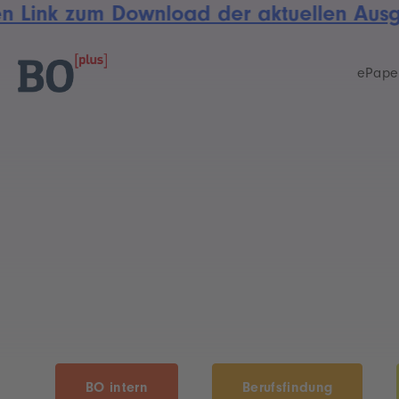
 Link zum Download der aktuellen Ausgab
Skip
Skip
links
to
primary
ePape
navigation
Skip
to
content
BO intern
Berufsfindung