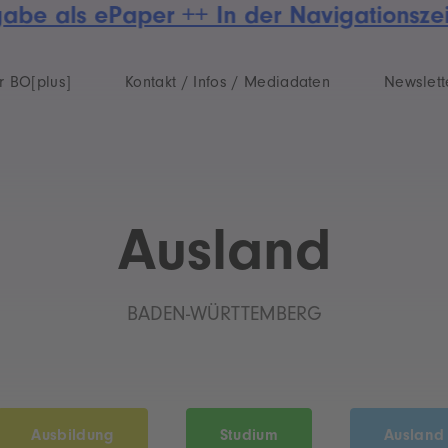
e als ePaper ++ In der Navigationszeile
r BO[plus]
Kontakt / Infos / Mediadaten
Newslett
Ausland
BADEN-WÜRTTEMBERG
Ausbildung
Studium
Ausland