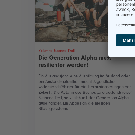
Kolumne Susanne Troll
Die Generation Alpha muss
resilienter werden!
Ein Auslandsjahr, eine Ausbildung im Ausland oder
ein Auslandsaufenthalt macht Jugendliche
widerstandsfähiger für die Herausforderungen der
Zukunft. Die Autorin des Buches „die auslandsreise“,
Susanne Troll, setzt sich mit der Generation Alpha
auseinander. Ein Appell an die hiesigen
Bildungssysteme.