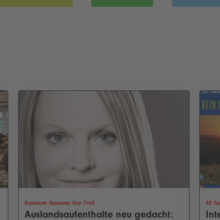
Kolumne Susanne Gry Troll
30 Ja
Auslandsaufenthalte neu gedacht:
Int