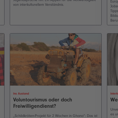
Euro
von interkulturellem Verständnis.
Jobs
Tipp
Bild
Beru
Ins Ausland
Inter
Voluntourismus oder doch
We
Freiwilligendienst?
Unve
es u
„Schildkröten-Projekt für 2 Wochen in Ghana“: Das ist