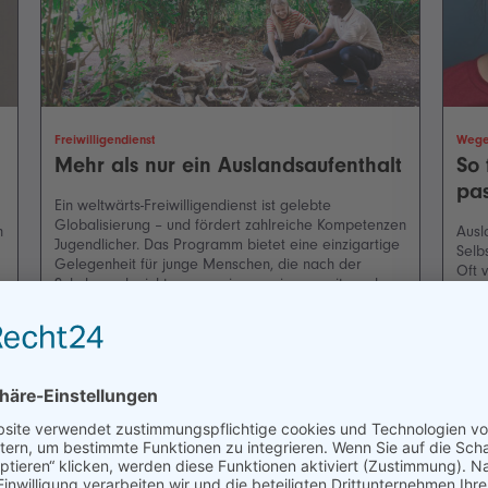
Freiwilligendienst
Wege
Mehr als nur ein Auslandsaufenthalt
So 
pa
Ein weltwärts-Freiwilligendienst ist gelebte
Globalisierung – und fördert zahlreiche Kompetenzen
h
Ausl
Jugendlicher. Das Programm bietet eine einzigartige
Selb
Gelegenheit für junge Menschen, die nach der
Oft 
Schule noch nicht genau wissen, wie es weitergehen
erle
soll. Der Austausch zwischen Kulturen steht dabei im
arbe
Vordergrund. Ein Beitrag von Moritz Osswald,
es g
Koordinierungsstelle weltwärts.
Ausl
Karr