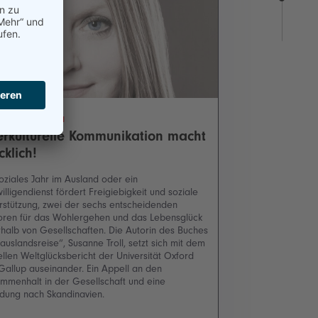
ne Susanne Troll
erkulturelle Kommunikation macht
cklich!
soziales Jahr im Ausland oder ein
willigendienst fördert Freigiebigkeit und soziale
rstützung, zwei der sechs entscheidenden
oren für das Wohlergehen und das Lebensglück
rhalb von Gesellschaften. Die Autorin des Buches
 auslandsreise“, Susanne Troll, setzt sich mit dem
ellen Weltglücksbericht der Universität Oxford
Gallup auseinander. Ein Appell an den
mmenhalt in der Gesellschaft und eine
adung nach Skandinavien.