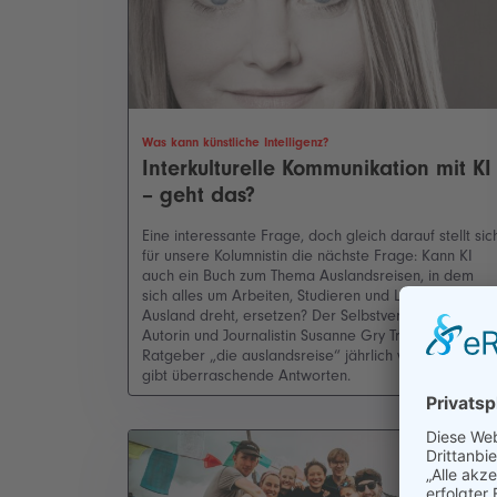
Was kann künstliche Intelligenz?
Interkulturelle Kommunikation mit KI
– geht das?
Eine interessante Frage, doch gleich darauf stellt sic
für unsere Kolumnistin die nächste Frage: Kann KI
auch ein Buch zum Thema Auslandsreisen, in dem
sich alles um Arbeiten, Studieren und Lernen im
Ausland dreht, ersetzen? Der Selbstversuch der
Autorin und Journalistin Susanne Gry Troll, die den
Ratgeber „die auslandsreise“ jährlich veröffentlicht,
gibt überraschende Antworten.