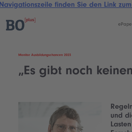
avigationszeile finden Sie den Link zum
Skip
Skip
links
to
primary
ePape
navigation
Skip
to
content
Monitor Ausbildungschancen 2023
„Es gibt noch kein
Regelm
und di
Lasten