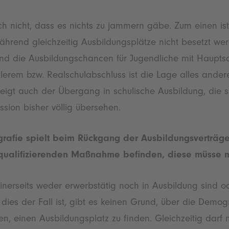
h nicht, dass es nichts zu jammern gäbe. Zum einen ist
ährend gleichzeitig Ausbildungsplätze nicht besetzt we
nd die Ausbildungschancen für Jugendliche mit Haupts
tlerem bzw. Realschulabschluss ist die Lage alles ander
igt auch der Übergang in schulische Ausbildung, die sic
ssion bisher völlig übersehen.
afie spielt beim Rückgang der Ausbildungsverträge 
r qualifizierenden Maßnahme befinden, diese müsse 
nerseits weder erwerbstätig noch in Ausbildung sind od
dies der Fall ist, gibt es keinen Grund, über die Demo
n, einen Ausbildungsplatz zu finden. Gleichzeitig darf 