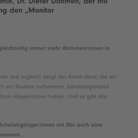
omie
,
Dr. Dieter Dohmen
, der mit
ung den „Monitor
leichzeitig immer mehr Abiturient:innen in
en und zugleich steigt der Anteil derer, die ein
h ein Studium aufnehmen, berufsbegleitend
Studium abgebrochen haben. Und es gibt das
n Schulabgänger:innen mit Abi auch eine
 jammern.