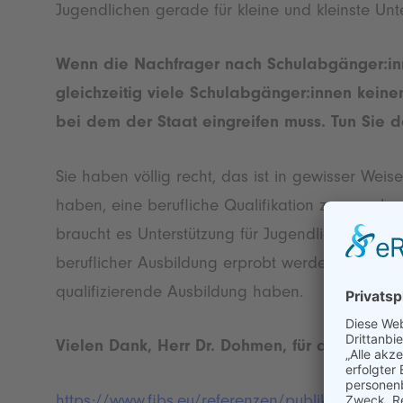
Jugendlichen gerade für kleine und kleinste Un
Wenn die Nachfrager nach Schulabgänger:inn
gleichzeitig viele Schulabgänger:innen keine
bei dem der Staat eingreifen muss. Tun Sie 
Sie haben völlig recht, das ist in gewisser We
haben, eine berufliche Qualifikation zu erwerbe
braucht es Unterstützung für Jugendliche und 
beruflicher Ausbildung erprobt werden. Hier so
qualifizierende Ausbildung haben.
Vielen Dank, Herr Dr. Dohmen, für das Gespr
https://www.fibs.eu/referenzen/publikationen/