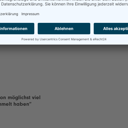
← Zurück
on möglichst viel
ammelt haben“