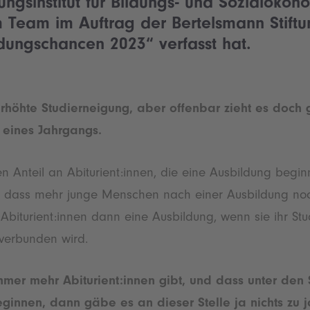
ungsinstitut für Bildungs- und Sozialökon
 Team im Auftrag der Bertelsmann Stift
dungschancen 2023“ verfasst hat.
rhöhte Studierneigung, aber offenbar zieht es doch g
e eines Jahrgangs.
n Anteil an Abiturient:innen, die eine Ausbildung beginn
, dass mehr junge Menschen nach einer Ausbildung noc
 Abiturient:innen dann eine Ausbildung, wenn sie ihr 
verbunden wird.
immer mehr Abiturient:innen gibt, und dass unter de
beginnen, dann gäbe es an dieser Stelle ja nichts zu