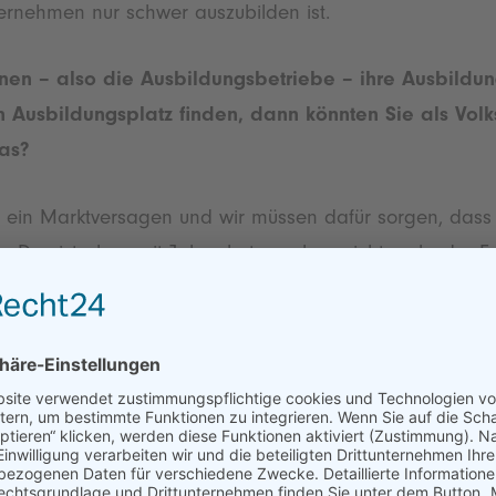
ternehmen nur schwer auszubilden ist.
en – also die Ausbildungsbetriebe – ihre Ausbildun
n Ausbildungsplatz finden, dann könnten Sie als Vol
das?
ise ein Marktversagen und wir müssen dafür sorgen, dass
n. Das ist aber seit Jahrzehnten schon nicht mehr der F
auch für kleinere Unternehmen. Außerdem sollte man A
llen diejenigen einen Ausbildungsplatz erhalten, die a
äch!
publikation/monitor-ausbildungschancen-2023/