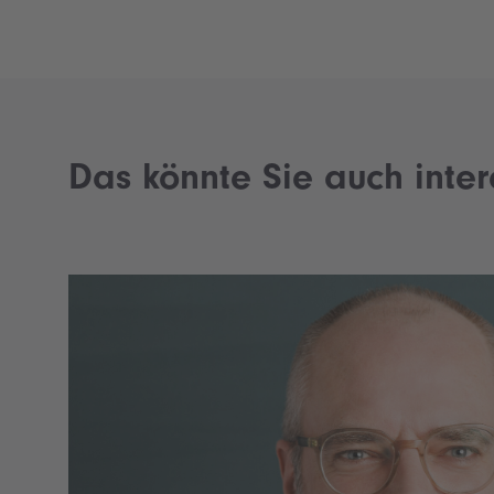
A
r
t
i
c
l
Das könnte Sie auch inter
e