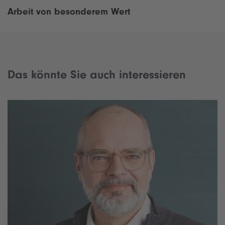
s
x
Arbeit von besonderem Wert
A
t
r
A
t
r
i
t
c
i
l
Das könnte Sie auch interessieren
c
e
l
e