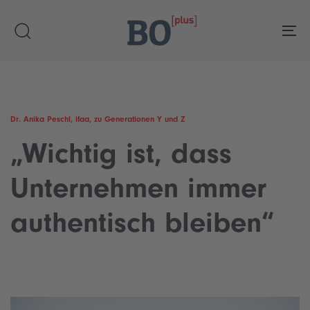
Skip
Skip
links
to
To
primary
navigation
Skip
to
content
Dr. Anika Peschl, ifaa, zu Generationen Y und Z
„Wichtig ist, dass
Unternehmen immer
authentisch bleiben“