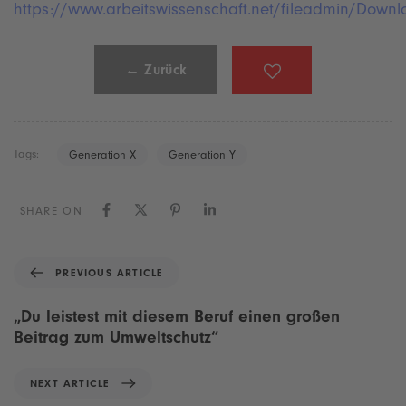
https://www.arbeitswissenschaft.net/fileadmin/Dow
← Zurück
Tags:
Generation X
Generation Y
SHARE ON
P
PREVIOUS ARTICLE
r
e
„Du leistest mit diesem Beruf einen großen
v
Beitrag zum Umweltschutz“
i
o
N
NEXT ARTICLE
u
e