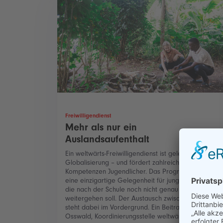
Freiwilligendienst
Mehr als nur ein
Auslandsaufenthalt
Ein weltwärts-Freiwilligendienst ist gelebte
Globalisierung – und fördert zahlreiche
Kompetenzen Jugendlicher. Das Programm bietet
eine einzigartige Gelegenheit für junge Menschen,
die nach der Schule noch nicht genau wissen, wie es
weitergehen soll. Der Austausch zwischen Kulturen
steht dabei im Vordergrund. Ein Beitrag von Moritz
Osswald, Koordinierungsstelle weltwärts.