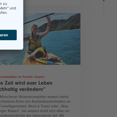
everanstalter im Portrait: wayers
ie Zeit wird euer Leben
chhaltig verändern“
 Münchener Reiseveranstalter wayers bietet
chiedene Arten von Auslandsaufenthalten an:
reiwilligenarbeit, Work & Travel oder „Way
ger Reisen“, bei wayers dreht sich alles um
andsaufenthalte der besonderen Art. Wir