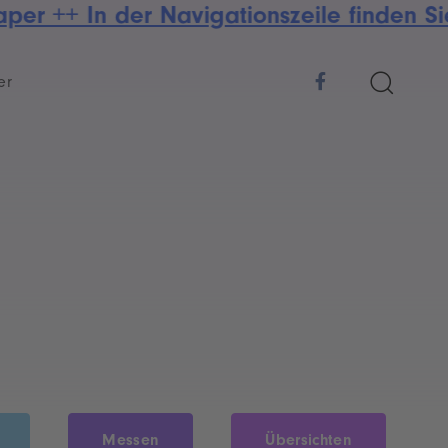
r ++ In der Navigationszeile finden Sie
er
Messen
Übersichten