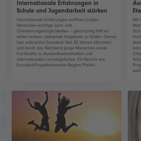
Internationale Erfahrungen in
Au
Schule und Jugendarbeit stärken
Et
Internationale Erfahrungen eröffnen jungen
Mit 
Menschen wichtige Lern- und
Men
Orientierungsmöglichkeiten – gleichzeitig fällt es
Sich
vielen schwer, passende Angebote zu finden. Genau
förd
hier unterstützt Eurodesk: Seit 30 Jahren informiert
Aus
und berät das Netzwerk junge Menschen sowie
beru
Fachkräfte zu Auslandsaufenthalten und
Char
internationalen Lernangeboten. Ein Bericht von
Schu
Eurodesk-Projektreferentin Regina Pfeifer.
Proj
welt