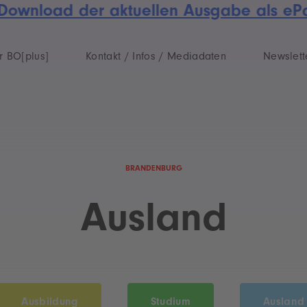
ownload der aktuellen Ausgabe als ePape
r BO[plus]
Kontakt / Infos / Mediadaten
Newslett
BRANDENBURG
Ausland
Ausbildung
Studium
Ausland