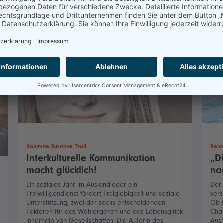
Kolumne Susanne Troll
Reis
Interkulturelle Kommunikation
„D
macht glücklich!
na
Ein soziales Jahr im Ausland oder ein
Der
Freiwilligendienst fördert Freigiebigkeit und soziale
vers
Unterstützung, zwei der sechs entscheidenden
Ob F
Faktoren für das Wohlergehen und das Lebensglück
Chan
innerhalb von Gesellschaften. Die Autorin des
Ausl