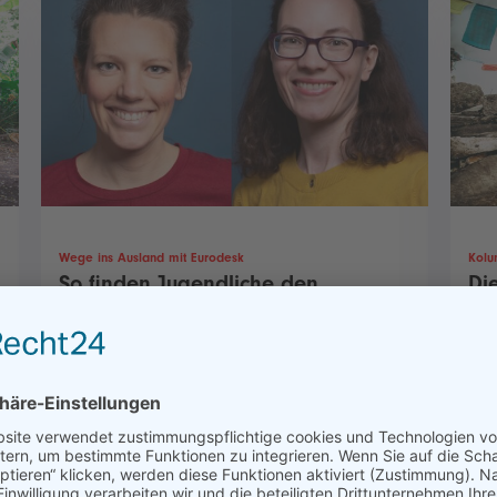
Wege ins Ausland mit Eurodesk
Kolu
So finden Jugendliche den
Di
passenden Auslandsaufenthalt
re
Auslandserfahrungen fördern Eigenverantwortung,
Ein 
Selbstständigkeit, Selbstbewusstsein und Resilienz.
ein 
Oft verbessern sie Fremdsprachenkenntnisse und
wide
erleichtern es später, in internationalen Teams zu
Zuku
arbeiten. Doch woher weiß ich, welche
Susa
Möglichkeiten es gibt, was zu mir passt und wie ich
ause
das Abenteuer Ausland angehen soll? Ein Beitrag
Bild
von Svenja Karrenstein und Regina Pfeifer.