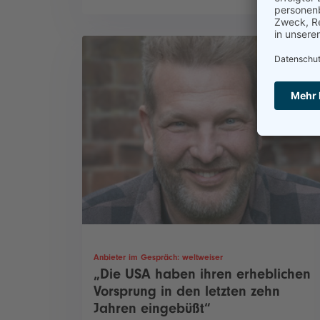
Anbieter im Gespräch: weltweiser
„Die USA haben ihren erheblichen
Vorsprung in den letzten zehn
Jahren eingebüßt“