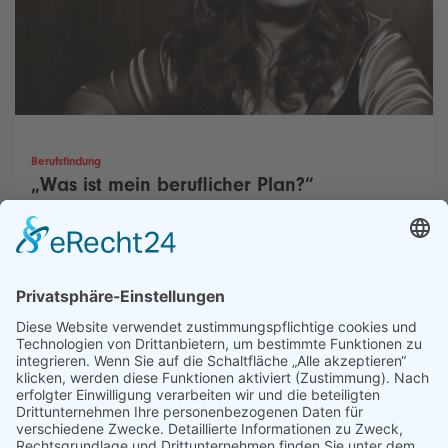
Berufsfindung
„Was ist mein beruflicher Plan?“
„Der Job, der zu mir passt!“ So heißt ein Buch der
Berufsberaterin Uta Glaubitz, das sich inzwischen seit über 20
Jahren sehr gut verkauft. Und zwar auch deshalb, weil es dem
Plan bei der Berufswahl die zentrale Rolle zuweist. Im Interview
betont sie, wie wichtig ein solcher Plan für das berufliches
Glück ist.