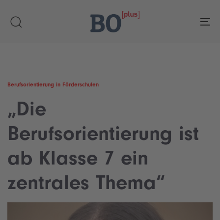
Skip
Skip
links
to
To
primary
navigation
Skip
to
content
Berufsorientierung in Förderschulen
„Die
Berufsorientierung ist
ab Klasse 7 ein
zentrales Thema“