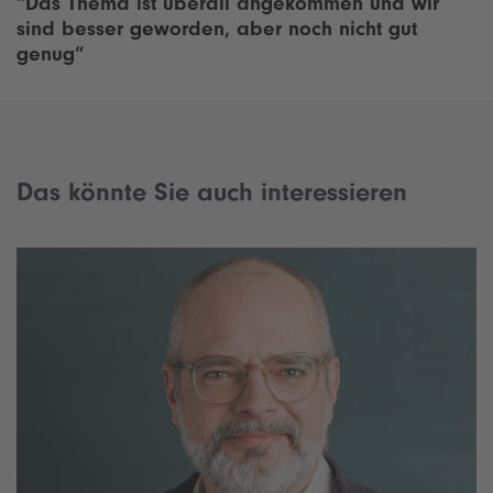
“Das Thema ist überall angekommen und wir
A
t
sind besser geworden, aber noch nicht gut
r
A
genug“
t
r
i
t
c
i
l
c
e
l
Das könnte Sie auch interessieren
e