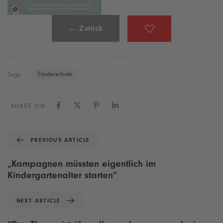
← Zurück
Förderschule
Tags:
SHARE ON
P
PREVIOUS ARTICLE
r
e
„Kampagnen müssten eigentlich im
v
Kindergartenalter starten“
i
o
N
NEXT ARTICLE
u
e
s
x