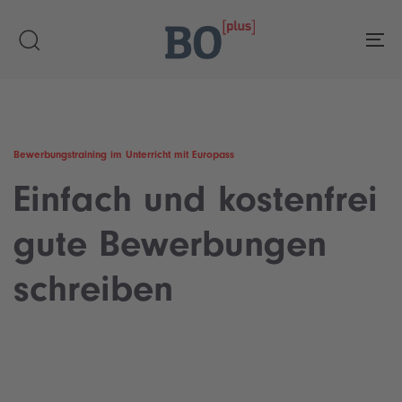
Skip
Skip
links
to
To
primary
navigation
Skip
to
content
Bewerbungstraining im Unterricht mit Europass
Einfach und kostenfrei
gute Bewerbungen
schreiben