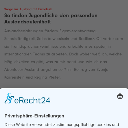
Wege ins Ausland mit Eurodesk
So finden Jugendliche den passenden
Auslandsaufenthalt
Auslandserfahrungen fördern Eigenverantwortung,
Selbstständigkeit, Selbstbewusstsein und Resilienz. Oft verbessern
sie Fremdsprachenkenntnisse und erleichtern es später, in
internationalen Teams zu arbeiten. Doch woher weiß ich, welche
Möglichkeiten es gibt, was zu mir passt und wie ich das
Abenteuer Ausland angehen soll? Ein Beitrag von Svenja
Karrenstein und Regina Pfeifer.