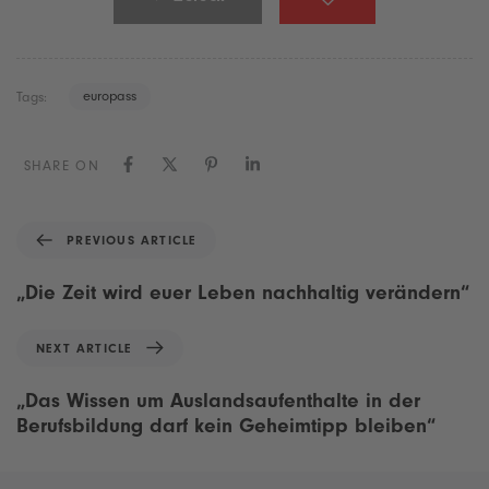
europass
Tags:
SHARE ON
P
PREVIOUS ARTICLE
r
e
„Die Zeit wird euer Leben nachhaltig verändern“
v
i
N
NEXT ARTICLE
o
e
u
x
„Das Wissen um Auslandsaufenthalte in der
s
t
Berufsbildung darf kein Geheimtipp bleiben“
A
A
r
r
t