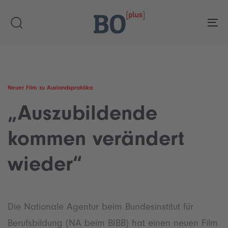
Skip
Skip
links
to
To
primary
navigation
Skip
to
content
Neuer Film zu Auslandspraktika
„Auszubildende
kommen verändert
wieder“
Die Nationale Agentur beim Bundesinstitut für
Berufsbildung (NA beim BIBB) hat einen neuen Film