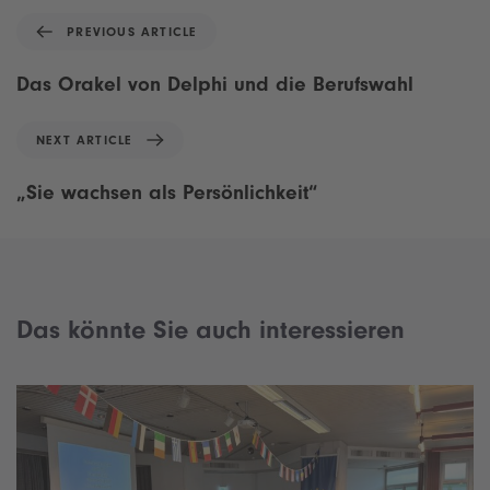
P
PREVIOUS ARTICLE
r
e
Das Orakel von Delphi und die Berufswahl
v
i
N
NEXT ARTICLE
o
e
u
x
„Sie wachsen als Persönlichkeit“
s
t
A
A
r
r
t
t
i
i
c
Das könnte Sie auch interessieren
c
l
l
e
e