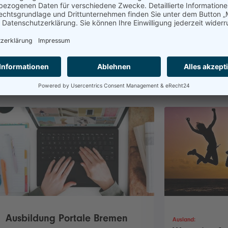
Ausbildung 
Portale Studienwahl
Studium – Suchportale im
Auf einen Blick: P
Überblick
nach einem Ausbil
Wie finde ich ein passendes Studienfach?
Und wo einen freien Studienplatz? Unsere
Tabelle zeigt es.
Ausbildung Portale Bremen
Ausland: