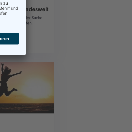
Portale bundesweit
ortale, die bei der Suche
dungsplatz helfen.