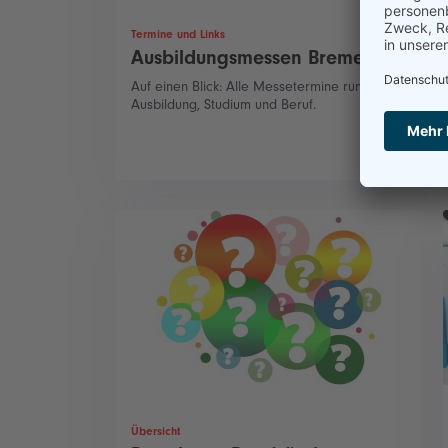
Termine und Links
Ausbildungsmessen Bremen
Auf einen Blick: Alle Messetermine rund um
Ausbildung, Studium und Beruf.
Übersicht