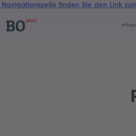
 Navigationszeile finden Sie den Link z
Skip
Skip
links
to
primary
ePape
navigation
Skip
to
content