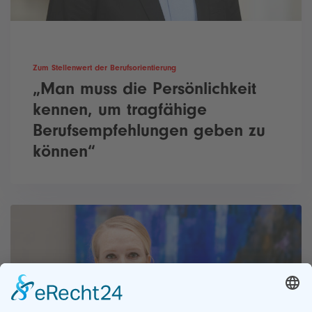
Zum Stellenwert der Berufsorientierung
„Man muss die Persönlichkeit
kennen, um tragfähige
Berufsempfehlungen geben zu
können“