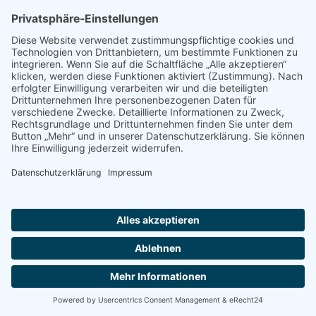
DIHK-Umfrage: Fachkräftemangel trotz Konjunkturschwäche
„Die Wirtschaft muss sich darauf
verlassen können, dass
angehende Azubis das
notwendige Rüstzeug
mitbringen“