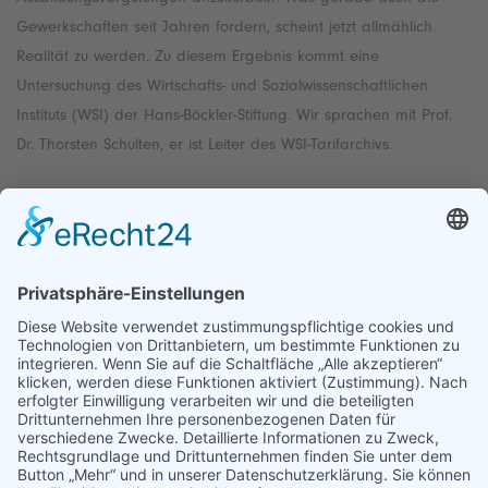
Gewerkschaften seit Jahren fordern, scheint jetzt allmählich
Realität zu werden. Zu diesem Ergebnis kommt eine
Untersuchung des Wirtschafts- und Sozialwissenschaftlichen
Instituts (WSI) der Hans-Böckler-Stiftung. Wir sprachen mit Prof.
Dr. Thorsten Schulten, er ist Leiter des WSI-Tarifarchivs.