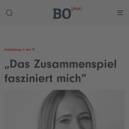
Skip
Skip
links
to
To
primary
navigation
Skip
to
content
Ausbildung in der IT
„Das Zusammenspiel
fasziniert mich“