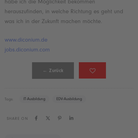
habe ich die Möglichkeit bekommen
herauszufinden, in welche Richtung es geht und
was ich in der Zukunft machen möchte.
www.diconium.de
jobs.diconium.com
← Zurück
IT-Ausbildung
EDV-Ausbildung
Tags:
SHARE ON
P