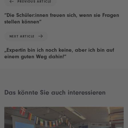
PREVIOUS ARTICLE
r
e
“Die Schüler:innen freuen sich, wenn sie Fragen
v
stellen können“
i
o
N
NEXT ARTICLE
u
e
s
x
„Expertin bin ich noch keine, aber ich bin auf
A
t
einem guten Weg dahin!“
r
A
t
r
i
t
c
i
l
c
e
Das könnte Sie auch interessieren
l
e