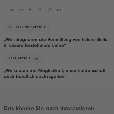
SHARE ON
P
PREVIOUS ARTICLE
r
e
„Wir integrieren die Vermittlung von Future Skills
v
in unsere bestehende Lehre“
i
o
N
NEXT ARTICLE
u
e
s
x
„Wir bieten die Möglichkeit, einer Leidenschaft
A
t
auch beruflich nachzugehen“
r
A
t
r
i
t
c
i
l
c
e
Das könnte Sie auch interessieren
l