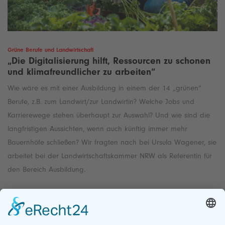
Grüne Berufe und Landwirtschaft
„Die Digitalisierung hilft, Ressourcen zu schonen
und klimafreundlicher zu arbeiten“
Wie wäre es mit einer Ausbildung in einem der 14 „grünen“
Berufe, z.B. zum Landwirt/zur Landwirtin? Welche Jobs und
Karrierewege stehen überhaupt zur Auswahl? Und wie sind die
langfristigen Aussichten, wenn auch künftig immer mehr
Bauernhöfe schließen? Wir fragten nach bei Ursula Wagener, sie
arbeitet bei der Landwirtschaftskammer NRW als Referentin für
den Bereich Ausbildung.