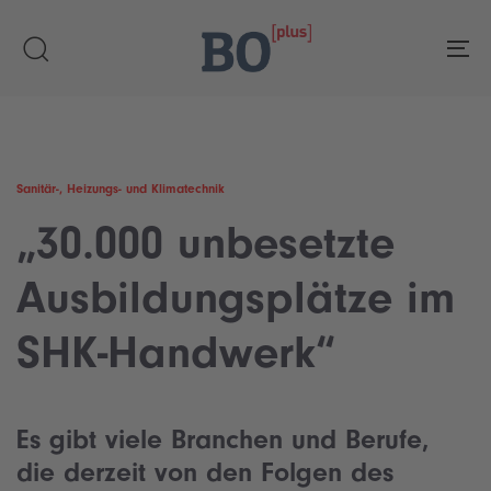
Skip
Skip
links
to
To
primary
navigation
Skip
to
content
Sanitär-, Heizungs- und Klimatechnik
„30.000 unbesetzte
Ausbildungsplätze im
SHK-Handwerk“
Es gibt viele Branchen und Berufe,
die derzeit von den Folgen des