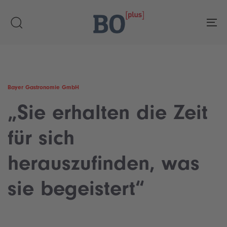
Skip
Skip
links
to
To
primary
navigation
Skip
to
content
Bayer Gastronomie GmbH
„Sie erhalten die Zeit
für sich
herauszufinden, was
sie begeistert“