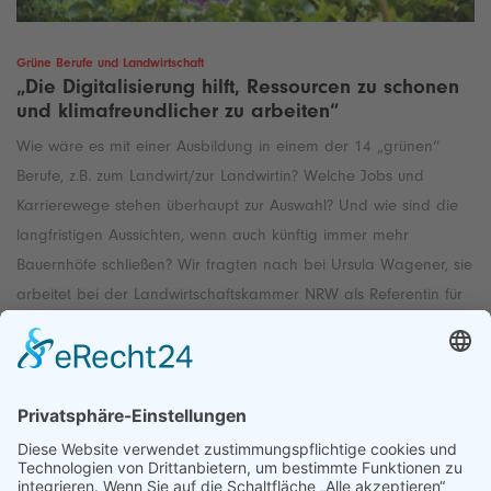
Grüne Berufe und Landwirtschaft
„Die Digitalisierung hilft, Ressourcen zu schonen
und klimafreundlicher zu arbeiten“
Wie wäre es mit einer Ausbildung in einem der 14 „grünen“
Berufe, z.B. zum Landwirt/zur Landwirtin? Welche Jobs und
Karrierewege stehen überhaupt zur Auswahl? Und wie sind die
langfristigen Aussichten, wenn auch künftig immer mehr
Bauernhöfe schließen? Wir fragten nach bei Ursula Wagener, sie
arbeitet bei der Landwirtschaftskammer NRW als Referentin für
den Bereich Ausbildung.