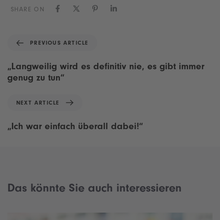
SHARE ON
P
PREVIOUS ARTICLE
r
e
„Langweilig wird es definitiv nie, es gibt immer
v
genug zu tun“
i
o
N
NEXT ARTICLE
u
e
s
x
„Ich war einfach überall dabei!“
A
t
r
A
t
r
i
t
c
i
l
Das könnte Sie auch interessieren
c
e
l
e