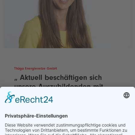
Thüga Energienetze GmbH
„ Aktuell beschäftigen sich
unsere Auszubildenden mit
einem eigenen
Nachhaltigkeitsprojekt“