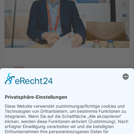
DAAD
„Ohne Auslandserfahrung
würde mir etwas fehlen“