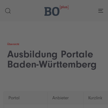
Skip
Skip
links
to
To
primary
navigation
Skip
to
content
Übersicht
Ausbildung Portale
Baden-Württemberg
Portal
Anbieter
Kurzlink