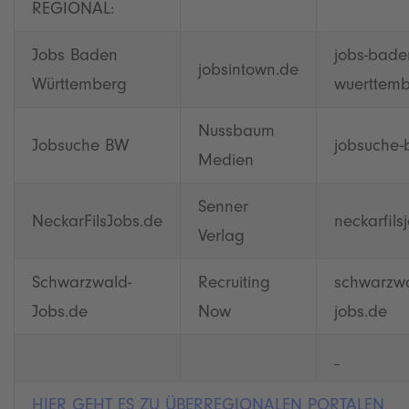
REGIONAL:
Jobs Baden
jobs-bade
jobsintown.de
Württemberg
wuerttemb
Nussbaum
Jobsuche BW
jobsuche-
Medien
Senner
NeckarFilsJobs.de
neckarfils
Verlag
Schwarzwald-
Recruiting
schwarzwa
Jobs.de
Now
jobs.de
HIER GEHT ES ZU ÜBERREGIONALEN PORTALEN