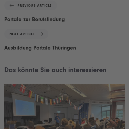
P
PREVIOUS ARTICLE
r
e
Portale zur Berufsfindung
v
i
N
NEXT ARTICLE
o
e
u
x
Ausbildung Portale Thüringen
s
t
A
A
r
r
Das könnte Sie auch interessieren
t
t
i
i
c
c
l
l
e
e