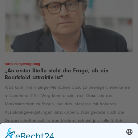
Ausbildungsvergütung
„An erster Stelle steht die Frage, ob ein
Berufsfeld attraktiv ist“
Was kann mehr junge Menschen dazu zu bewegen, eine Lehre
aufzunehmen? Ein Weg könnte sein, den Gesetzen der
Marktwirtschaft zu folgen und das Interesse mit höheren
Ausbildungsvergütungen anzukurbeln. Was gerade auch die
Gewerkschaften seit Jahren fordern, scheint jetzt allmählich
Realität zu werden. Zu diesem Ergebnis kommt eine
Untersuchung des Wirtschafts- und Sozialwissenschaftlichen