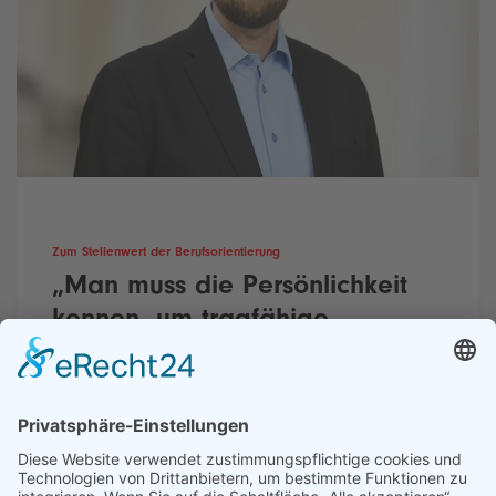
Zum Stellenwert der Berufsorientierung
„Man muss die Persönlichkeit
kennen, um tragfähige
Berufsempfehlungen geben zu
können“