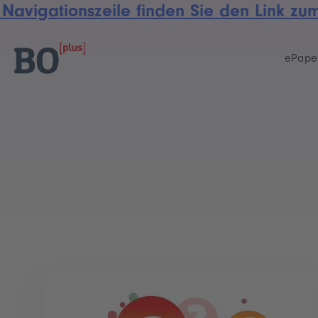
 Navigationszeile finden Sie den Link z
Skip
Skip
links
to
primary
ePape
navigation
Skip
to
content