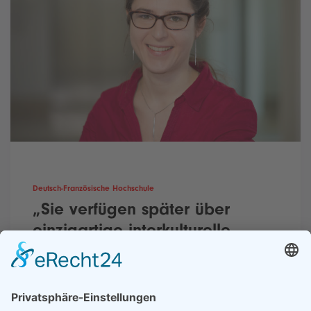
Deutsch-Französische Hochschule
„Sie verfügen später über
einzigartige interkulturelle,
sprachliche und persönliche
Erfahrungen“