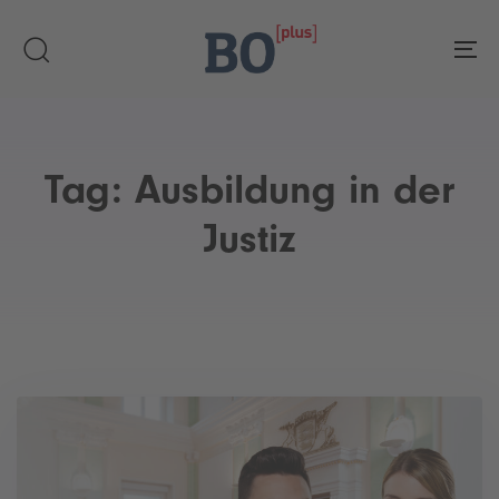
Skip
Skip
links
to
To
primary
navigation
Skip
to
Tag: Ausbildung in der
content
Justiz