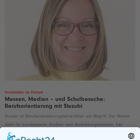
Veranstalter im Portrait
Messen, Medien – und Schulbesuche:
Berufsorientierung mit Stuzubi
Stuzubi ist Berufsorientierungslehrkräften ein Begriff: Der Name
steht für bundesweite Studien- und Ausbildungsmessen, bei
denen Jugendliche an 15 Standorten die Möglichkeit haben,