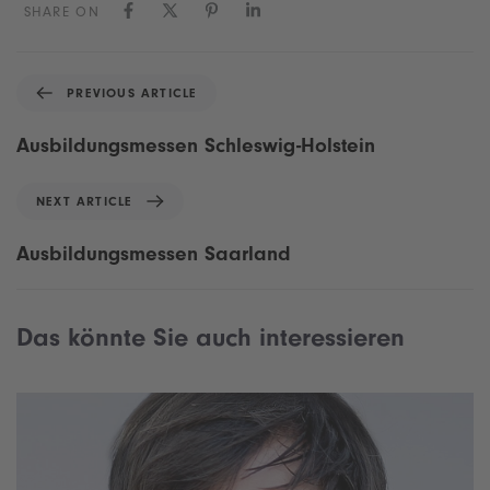
SHARE ON
P
PREVIOUS ARTICLE
r
e
Ausbildungsmessen Schleswig-Holstein
v
i
N
NEXT ARTICLE
o
e
u
x
Ausbildungsmessen Saarland
s
t
A
A
r
r
Das könnte Sie auch interessieren
t
t
i
i
c
c
l
l
e
e