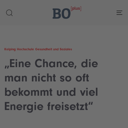
Skip
Skip
links
to
To
primary
navigation
Skip
to
content
Kolping Hochschule Gesundheit und Soziales
„Eine Chance, die
man nicht so oft
bekommt und viel
Energie freisetzt“