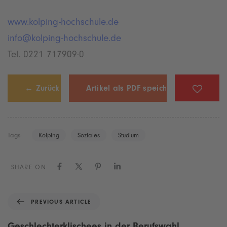
www.kolping-hochschule.de
info@kolping-hochschule.de
Tel. 0221 717909-0
← Zurück
Artikel als PDF speichern
Tags:
Kolping
Soziales
Studium
SHARE ON
P
PREVIOUS ARTICLE
r
e
Geschlechterklischees in der Berufswahl