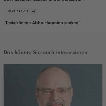
v
i
N
NEXT ARTICLE
o
e
u
x
„Tests können Abbruchquoten senken“
s
t
A
A
r
r
t
t
i
i
c
Das könnte Sie auch interessieren
c
l
l
e
e