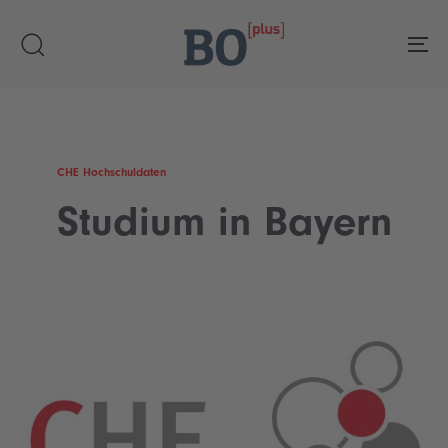
Skip
Skip
links
to
To
primary
navigation
Skip
to
content
CHE Hochschuldaten
Studium in Bayern