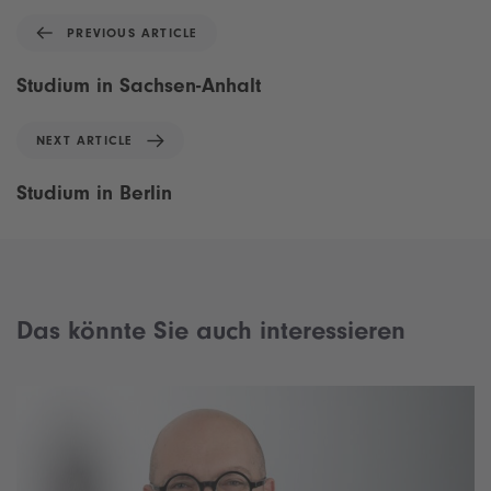
P
PREVIOUS ARTICLE
r
e
Studium in Sachsen-Anhalt
v
i
N
NEXT ARTICLE
o
e
u
x
Studium in Berlin
s
t
A
A
r
r
t
t
i
i
c
Das könnte Sie auch interessieren
c
l
l
e
e