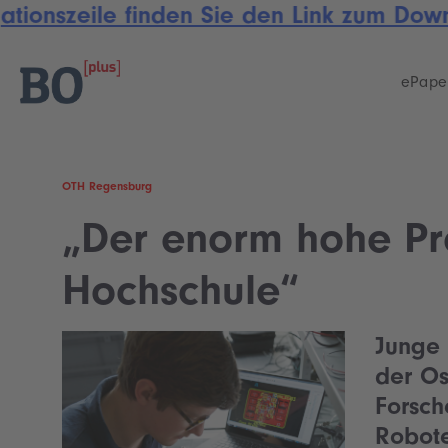
tionszeile finden Sie den Link zum Down
Skip
Skip
links
to
primary
ePape
navigation
Skip
to
content
OTH Regensburg
„Der enorm hohe Pra
Hochschule“
Junge 
der Os
Forsch
Robote