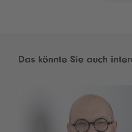
o
u
s
A
r
t
i
c
Das könnte Sie auch inter
l
e