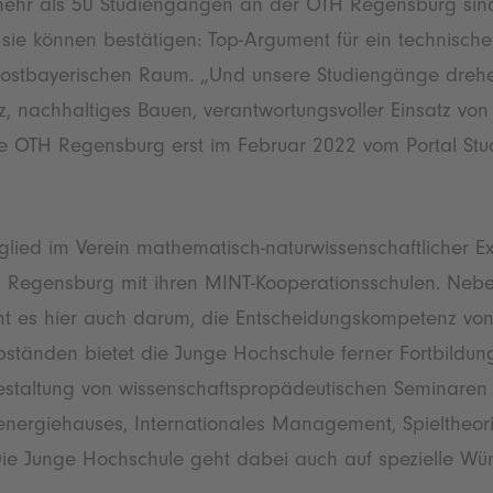
 mehr als 50 Studiengängen an der OTH Regensburg sin
 sie können bestätigen: Top-Argument für ein technisch
 ostbayerischen Raum. „Und unsere Studiengänge drehen
nachhaltiges Bauen, verantwortungsvoller Einsatz von Kü
die OTH Regensburg erst im Februar 2022 vom Portal St
lied im Verein mathematisch-naturwissenschaftlicher E
TH Regensburg mit ihren MINT-Kooperationsschulen. Neb
ht es hier auch darum, die Entscheidungskompetenz von S
ständen bietet die Junge Hochschule ferner Fortbildun
taltung von wissenschaftspropädeutischen Seminaren u
ergiehauses, Internationales Management, Spieltheori
ie Junge Hochschule geht dabei auch auf spezielle Wün