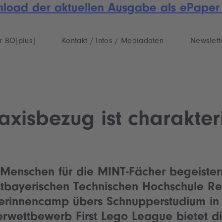
load der aktuellen Ausgabe als ePaper +
r BO[plus]
Kontakt / Infos / Mediadaten
Newslett
xisbezug ist charakteri
Menschen für die MINT-Fächer begeistern:
tbayerischen Technischen Hochschule 
erinnencamp übers Schnupperstudium in 
rwettbewerb First Lego League bietet d