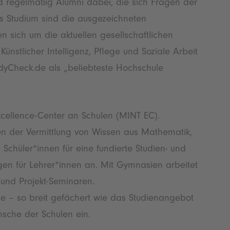
d regelmäßig Alumni dabei, die sich Fragen der
es Studium sind die ausgezeichneten
 sich um die aktuellen gesellschaftlichen
nstlicher Intelligenz, Pflege und Soziale Arbeit
udyCheck.de als „beliebteste Hochschule
xcellence-Center an Schulen (MINT EC).
en der Vermittlung von Wissen aus Mathematik,
chüler*innen für eine fundierte Studien- und
gen für Lehrer*innen an. Mit Gymnasien arbeitet
nd Projekt-Seminaren.
e – so breit gefächert wie das Studienangebot
sche der Schulen ein.