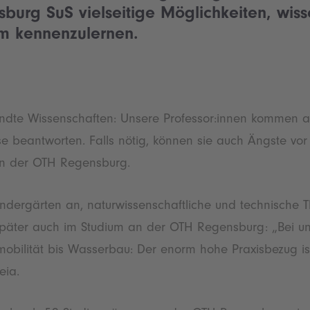
burg SuS vielseitige Möglichkeiten, wiss
m kennenzulernen.
ndte Wissenschaften: Unsere Professor:innen kommen al
se beantworten. Falls nötig, können sie auch Ängste vo
an der OTH Regensburg.
dergärten an, naturwissenschaftliche und technische T
später auch im Studium an der OTH Regensburg: „Bei uns
romobilität bis Wasserbau: Der enorm hohe Praxisbezug is
eia.