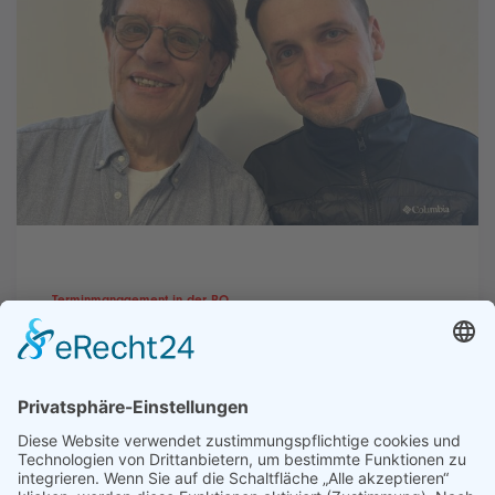
Terminmanagement in der BO
„Es lag nahe, das Problem
selbst anzupacken“