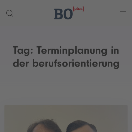
Skip
Skip
links
to
To
primary
navigation
Skip
to
Tag: Terminplanung in
content
der berufsorientierung