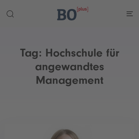
Skip
Skip
links
to
To
primary
navigation
Skip
to
Tag: Hochschule für
content
angewandtes
Management