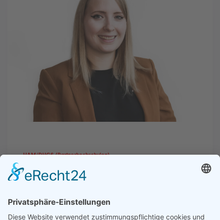
HAM/DHGS (Partnerhochschulen)
„Man sollte keine Angst haben,
Dinge auszuprobieren“