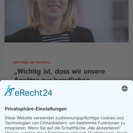
BO-Pläne der Koalition
„Wichtig ist, dass wir unsere
Ansätze zur beruflichen
Orientierung miteinander
verzahnen“